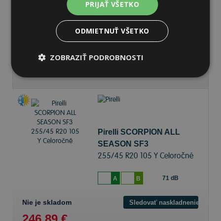
255/45 R20 105 Y Celoročné
PRIJAŤ VŠETKO
71 dB
A
B
ODMIETNUŤ VŠETKO
Nie je skladom
Sledovať naskladnenie
ZOBRAZIŤ PODROBNOSTI
224,50 €
Pirelli SCORPION ALL
SEASON SF3
255/45 R20 105 Y Celoročné
71 dB
A
B
Nie je skladom
Sledovať naskladnenie
246,89 €