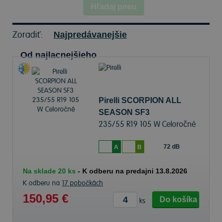
Hľadaj pneu
Zoradiť:
Najpredávanejšie
Od najlacnejšieho
Pirelli SCORPION ALL
SEASON SF3
235/55 R19 105 W Celoročné
72 dB
A
B
Na sklade 20 ks
-
K odberu na predajni 13.8.2026
K odberu na
17 pobočkách
150,95 €
Do košíka
ks