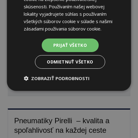
skúsenosti. Používaním našej webovej
lokality vyjadrujete súhlas s používaním
všetkých súborov cookie v súlade s našimi
Pirelli SCORPION ALL
zásadami používania súborov cookie.
SEASON SF3
255/50 R20 109 Y
PRIJAŤ VŠETKO
Celoročné
71 dB
A
B
ODMIETNUŤ VŠETKO
Nie je skladom
Sledovať naskladnenie
ZOBRAZIŤ PODROBNOSTI
233,45 €
Pneumatiky Pirelli – kvalita a
spoľahlivosť na každej ceste