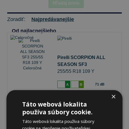
Hľadaj pneu
Zoradiť:
Najpredávanejšie
Od najlacnejšieho
Pirelli SCORPION ALL
SEASON SF3
255/55 R18 109 Y
Celoročné
71 dB
A
B
×
Na sklade 2 ks
-
K odberu na predajni 13.8.2026
Táto webová lokalita
K odberu na
17 pobočkách
používa súbory cookie.
146,47 €
Do košíka
ks
Táto webová lokalita používa súbory
cookie na zlepšenie používateľskej