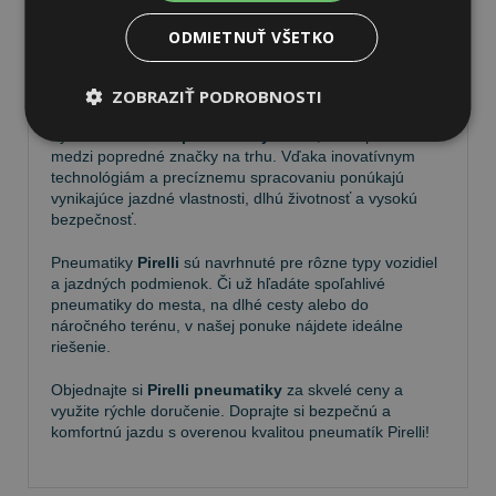
ODMIETNUŤ VŠETKO
Pneumatiky Pirelli – kvalita a
spoľahlivosť na každej ceste
ZOBRAZIŤ PODROBNOSTI
Vyberte si kvalitné
pneumatiky Pirelli
, ktoré patria
medzi popredné značky na trhu. Vďaka inovatívnym
technológiám a precíznemu spracovaniu ponúkajú
vynikajúce jazdné vlastnosti, dlhú životnosť a vysokú
bezpečnosť.
Pneumatiky
Pirelli
sú navrhnuté pre rôzne typy vozidiel
a jazdných podmienok. Či už hľadáte spoľahlivé
pneumatiky do mesta, na dlhé cesty alebo do
náročného terénu, v našej ponuke nájdete ideálne
riešenie.
Objednajte si
Pirelli pneumatiky
za skvelé ceny a
využite rýchle doručenie. Doprajte si bezpečnú a
komfortnú jazdu s overenou kvalitou pneumatík Pirelli!