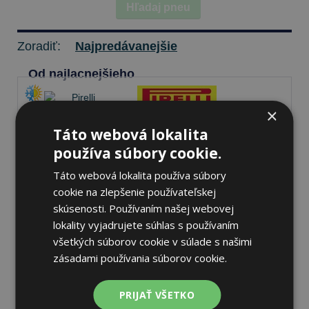
Hľadaj pneu
Zoradiť:
Najpredávanejšie
Od najlacnejšieho
×
Táto webová lokalita
Pirelli SCORPION ALL
používa súbory cookie.
SEASON SF3
265/60 R18 114 V
Táto webová lokalita používa súbory
Celoročné
cookie na zlepšenie používateľskej
71 dB
A
B
skúsenosti. Používaním našej webovej
lokality vyjadrujete súhlas s používaním
Nie je skladom
Sledovať naskladnenie
všetkých súborov cookie v súlade s našimi
163,74 €
zásadami používania súborov cookie.
PRIJAŤ VŠETKO