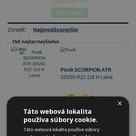
Zrušiť všetky filtre
Hľadaj pneu
Zoradiť:
Najpredávanejšie
Od najlacnejšieho
Pirelli SCORPION ATR
325/55 R22 116 H Letné
74 dB
C
D
×
Táto webová lokalita
Nie je skladom
Sledovať naskladnenie
používa súbory cookie.
472,66 €
Táto webová lokalita používa súbory