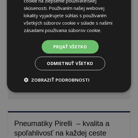
cookie na zlepšenie používateľskej
skúsenosti. Používaním našej webovej
lokality vyjadrujete súhlas s používaním
všetkých súborov cookie v súlade s našimi
Pirelli SCORPION ATR
zásadami používania súborov cookie.
325/55 R22 116 H Letné
PRIJAŤ VŠETKO
74 dB
C
D
ODMIETNUŤ VŠETKO
Nie je skladom
Sledovať naskladnenie
ZOBRAZIŤ PODROBNOSTI
472,66 €
Pneumatiky Pirelli – kvalita a
spoľahlivosť na každej ceste