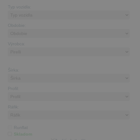
Typ vozidla:
Obdobie:
Výrobca:
Šírka:
Profil:
Ráfik:
Runflat
Skladom