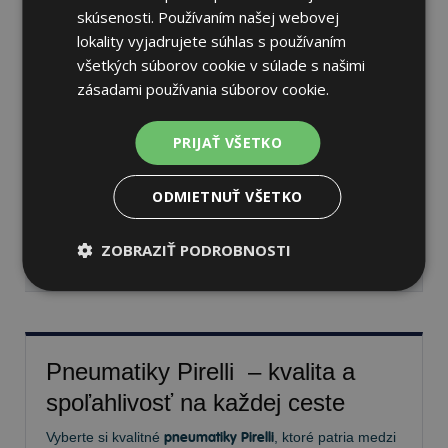
skúsenosti. Používaním našej webovej
lokality vyjadrujete súhlas s používaním
všetkých súborov cookie v súlade s našimi
Pirelli SCORPION ATR
zásadami používania súborov cookie.
325/55 R22 116 H Letné
PRIJAŤ VŠETKO
74 dB
C
D
ODMIETNUŤ VŠETKO
Nie je skladom
Sledovať naskladnenie
472,66 €
ZOBRAZIŤ PODROBNOSTI
Pneumatiky Pirelli – kvalita a
spoľahlivosť na každej ceste
Vyberte si kvalitné
pneumatiky Pirelli
, ktoré patria medzi