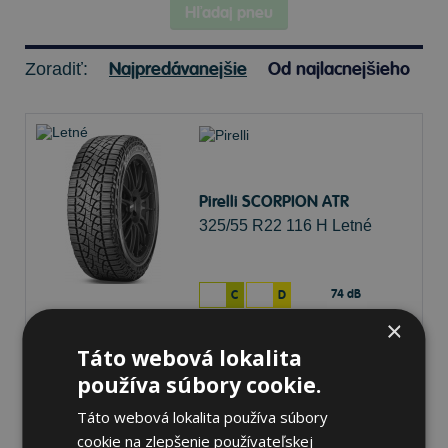
Hľadaj pneu
Najpredávanejšie
Od najlacnejšieho
Zoradiť:
Pirelli SCORPION ATR
325/55 R22 116 H Letné
74 dB
C
D
×
Nie je skladom
Sledovať naskladnenie
Táto webová lokalita
472,66 €
používa súbory cookie.
Táto webová lokalita používa súbory
cookie na zlepšenie používateľskej