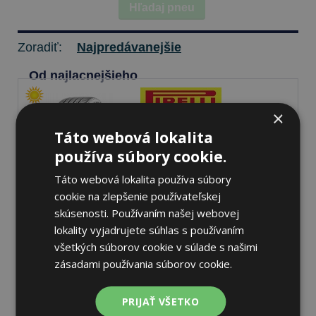
Hľadaj pneu
Zoradiť:
Najpredávanejšie
Od najlacnejšieho
×
Táto webová lokalita
Pirelli SCORPION MS
používa súbory cookie.
235/50 R20 104 H Letné
Táto webová lokalita používa súbory
cookie na zlepšenie používateľskej
70 dB
A
B
skúsenosti. Používaním našej webovej
lokality vyjadrujete súhlas s používaním
Nie je skladom
Sledovať naskladnenie
všetkých súborov cookie v súlade s našimi
168,22 €
zásadami používania súborov cookie.
PRIJAŤ VŠETKO