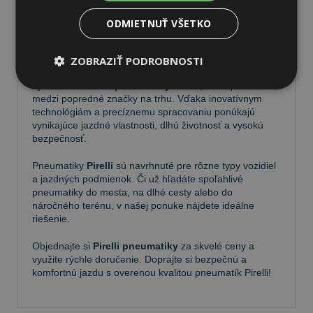
ODMIETNUŤ VŠETKO
Pneumatiky Pirelli – kvalita a
spoľahlivosť na každej ceste
ZOBRAZIŤ PODROBNOSTI
Vyberte si kvalitné
pneumatiky Pirelli
, ktoré patria
medzi popredné značky na trhu. Vďaka inovatívnym
technológiám a precíznemu spracovaniu ponúkajú
vynikajúce jazdné vlastnosti, dlhú životnosť a vysokú
bezpečnosť.
Pneumatiky
Pirelli
sú navrhnuté pre rôzne typy vozidiel
a jazdných podmienok. Či už hľadáte spoľahlivé
pneumatiky do mesta, na dlhé cesty alebo do
náročného terénu, v našej ponuke nájdete ideálne
riešenie.
Objednajte si
Pirelli pneumatiky
za skvelé ceny a
využite rýchle doručenie. Doprajte si bezpečnú a
komfortnú jazdu s overenou kvalitou pneumatík Pirelli!