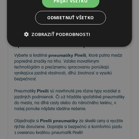
PRIJAŤ VŠETKO
ODMIETNUŤ VŠETKO
Pneumatiky Pirelli – kvalita a
ZOBRAZIŤ PODROBNOSTI
spoľahlivosť na každej ceste
Vyberte si kvalitné
pneumatiky Pirelli
, ktoré patria medzi
popredné značky na trhu. Vďaka inovatívnym
technológiám a precíznemu spracovaniu ponúkajú
vynikajúce jazdné vlastnosti, dlhú životnosť a vysokú
bezpečnosť.
Pneumatiky
Pirelli
sú navrhnuté pre rôzne typy vozidiel a
jazdných podmienok. Či už hľadáte spoľahlivé pneumatiky
do mesta, na dlhé cesty alebo do náročného terénu, v
našej ponuke nájdete ideálne riešenie.
Objednajte si
Pirelli pneumatiky
za skvelé ceny a využite
rýchle doručenie. Doprajte si bezpečnú a komfortnú jazdu
s overenou kvalitou pneumatík Pirelli!