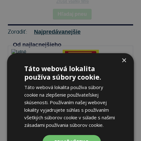
Zrušiť všetky filtre
Hľadaj pneu
Zoradiť:
Najpredávanejšie
Od najlacnejšieho
×
Táto webová lokalita
Pirelli SCORPION MS
používa súbory cookie.
255/45 R21 106 V Letné
Táto webová lokalita používa súbory
cookie na zlepšenie používateľskej
skúsenosti. Používaním našej webovej
71 dB
A
B
lokality vyjadrujete súhlas s používaním
všetkých súborov cookie v súlade s našimi
Na sklade 5 ks
-
K odberu na predajni 13.8.2026
zásadami používania súborov cookie.
K odberu na
17 pobočkách
312,13 €
Do košíka
ks