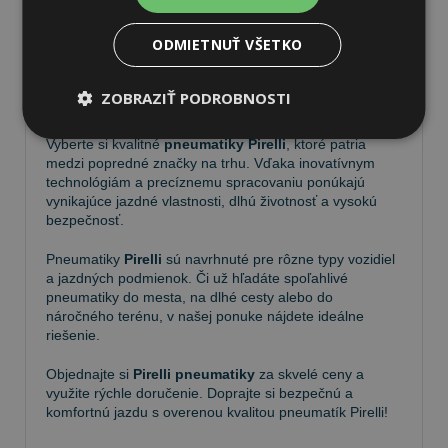
ODMIETNUŤ VŠETKO
Pneumatiky Pirelli – kvalita a
ZOBRAZIŤ PODROBNOSTI
spoľahlivosť na každej ceste
Vyberte si kvalitné
pneumatiky Pirelli
, ktoré patria
medzi popredné značky na trhu. Vďaka inovatívnym
technológiám a precíznemu spracovaniu ponúkajú
vynikajúce jazdné vlastnosti, dlhú životnosť a vysokú
bezpečnosť.
Pneumatiky
Pirelli
sú navrhnuté pre rôzne typy vozidiel
a jazdných podmienok. Či už hľadáte spoľahlivé
pneumatiky do mesta, na dlhé cesty alebo do
náročného terénu, v našej ponuke nájdete ideálne
riešenie.
Objednajte si
Pirelli pneumatiky
za skvelé ceny a
využite rýchle doručenie. Doprajte si bezpečnú a
komfortnú jazdu s overenou kvalitou pneumatík Pirelli!