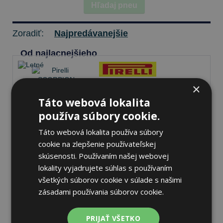
Hľadaj pneu
Zoradiť:
Najpredávanejšie
Od najlacnejšieho
×
Pirelli SCORPION MS
Táto webová lokalita
275/50 R21 113 Y Letné
používa súbory cookie.
Táto webová lokalita používa súbory
cookie na zlepšenie používateľskej
71 dB
B
A
skúsenosti. Používaním našej webovej
lokality vyjadrujete súhlas s používaním
Na sklade 2 ks
-
K odberu na predajni 11.8.2026
všetkých súborov cookie v súlade s našimi
K odberu na
17 pobočkách
zásadami používania súborov cookie.
277,59 €
Do košíka
ks
PRIJAŤ VŠETKO