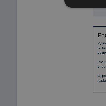
48
Pne
Vyber
techn
bezp
Pneu
pneum
Objed
jazdu