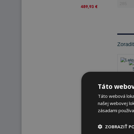
489,93 €
Zoradi
Táto webov
Táto webová lokal
našej webovej lok
zásadami používa
Na sk
ZOBRAZIŤ P
K od