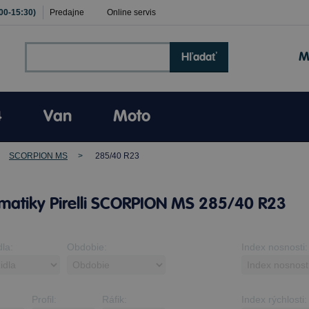
:00-15:30)
Predajne
Online servis
M
Hľadať
4
Van
Moto
SCORPION MS
285/40 R23
matiky Pirelli SCORPION MS 285/40 R23
dla:
Obdobie:
Index nosnosti:
Profil:
Ráfik:
Index rýchlosti: