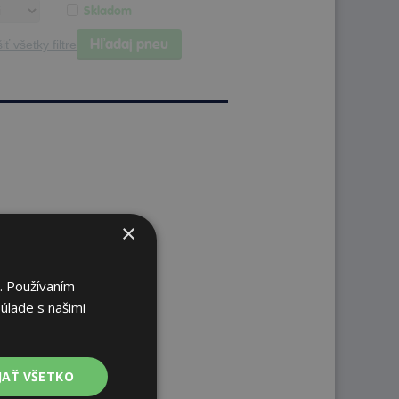
Skladom
Hľadaj pneu
iť všetky filtre
×
. Používaním
úlade s našimi
JAŤ VŠETKO