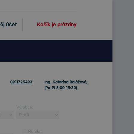
ôj účet
Košík je prázdny
0911725493
Ing. Katarína Balážová,
(Po-Pi 8:00-15:30)
Výrobca:
Runflat