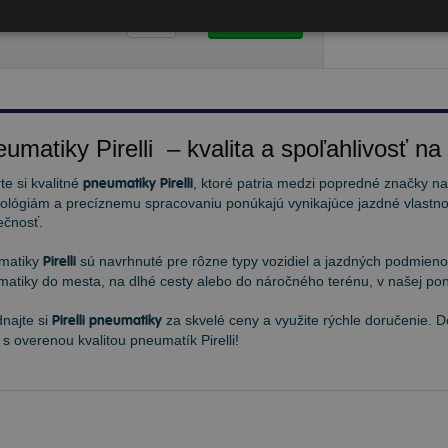
9,93 €
Do košíka
ks
umatiky Pirelli – kvalita a spoľahlivosť na
te si kvalitné
pneumatiky Pirelli
, ktoré patria medzi popredné značky n
ológiám a precíznemu spracovaniu ponúkajú vynikajúce jazdné vlastnos
ečnosť.
matiky
Pirelli
sú navrhnuté pre rôzne typy vozidiel a jazdných podmienok
atiky do mesta, na dlhé cesty alebo do náročného terénu, v našej pon
najte si
Pirelli pneumatiky
za skvelé ceny a využite rýchle doručenie. 
 s overenou kvalitou pneumatík Pirelli!