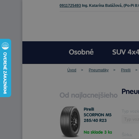
0911725493
Ing. Katarína Balážová,
(Po-Pi 8
Osobné
SUV 4x
Úvod
Pneumatiky
Pirelli
Pneu
Od najlacnejšieho
Pirelli
Typ vozi
SCORPION MS
285/40 R23
115 Y Letné
Na sklade 3 ks
Šírka: