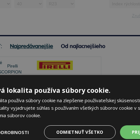
Zruš
Najpredávanejšie
Od najlacnejšieho
ť:
Pirelli SCORPION MS
á lokalita používa súbory cookie.
285/40 R23 115 Y Letné
ita používa súbory cookie na zlepšenie používateľskej skúsenosti
ality vyjadrujete súhlas s používaním všetkých súborov cookie v s
71 dB
B
A
nia súborov cookie.
lade 3 ks
-
K odberu na predajni 13.8.2026
ODROBNOSTI
ODMIETNUŤ VŠETKO
PRI
beru na
17 pobočkách