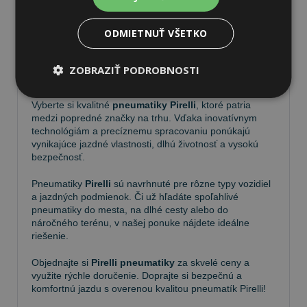
ODMIETNUŤ VŠETKO
Pneumatiky Pirelli – kvalita a
ZOBRAZIŤ PODROBNOSTI
spoľahlivosť na každej ceste
Vyberte si kvalitné
pneumatiky Pirelli
, ktoré patria
medzi popredné značky na trhu. Vďaka inovatívnym
technológiám a precíznemu spracovaniu ponúkajú
vynikajúce jazdné vlastnosti, dlhú životnosť a vysokú
bezpečnosť.
Pneumatiky
Pirelli
sú navrhnuté pre rôzne typy vozidiel
a jazdných podmienok. Či už hľadáte spoľahlivé
pneumatiky do mesta, na dlhé cesty alebo do
náročného terénu, v našej ponuke nájdete ideálne
riešenie.
Objednajte si
Pirelli pneumatiky
za skvelé ceny a
využite rýchle doručenie. Doprajte si bezpečnú a
komfortnú jazdu s overenou kvalitou pneumatík Pirelli!