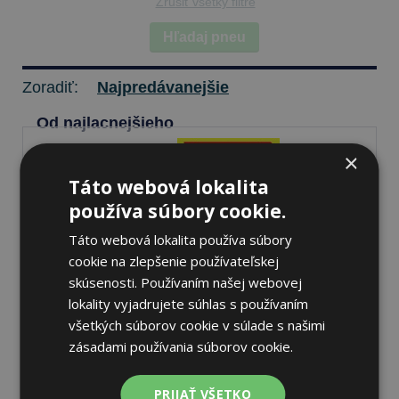
Zrušiť všetky filtre
Hľadaj pneu
Zoradiť:
Najpredávanejšie
Od najlacnejšieho
×
Táto webová lokalita
Pirelli SCORPION MX32
používa súbory cookie.
MID HARD
Táto webová lokalita používa súbory
100/90 -19 57 M Zadné
cookie na zlepšenie používateľskej
skúsenosti. Používaním našej webovej
lokality vyjadrujete súhlas s používaním
všetkých súborov cookie v súlade s našimi
Nie je skladom
Sledovať naskladnenie
zásadami používania súborov cookie.
86,20 €
PRIJAŤ VŠETKO