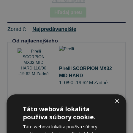
Zrušiť všetky filtre
Hľadaj pneu
Zoradiť:
Najpredávanejšie
Od najlacnejšieho
Pirelli SCORPION MX32
MID HARD
110/90 -19 62 M Zadné
×
Táto webová lokalita
Nie je skladom
Sledovať naskladnenie
používa súbory cookie.
89,35 €
Táto webová lokalita používa súbory