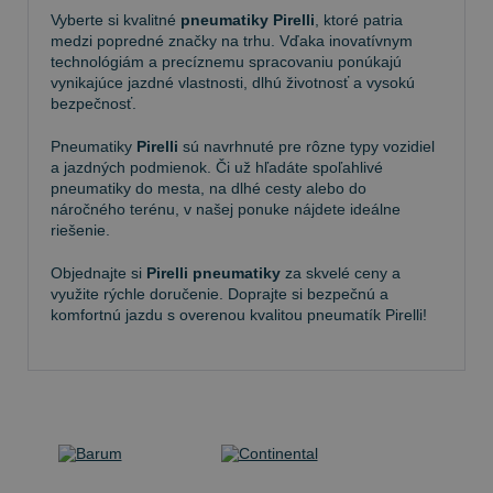
Vyberte si kvalitné
pneumatiky Pirelli
, ktoré patria
medzi popredné značky na trhu. Vďaka inovatívnym
technológiám a precíznemu spracovaniu ponúkajú
vynikajúce jazdné vlastnosti, dlhú životnosť a vysokú
bezpečnosť.
Pneumatiky
Pirelli
sú navrhnuté pre rôzne typy vozidiel
a jazdných podmienok. Či už hľadáte spoľahlivé
pneumatiky do mesta, na dlhé cesty alebo do
náročného terénu, v našej ponuke nájdete ideálne
riešenie.
Objednajte si
Pirelli pneumatiky
za skvelé ceny a
využite rýchle doručenie. Doprajte si bezpečnú a
komfortnú jazdu s overenou kvalitou pneumatík Pirelli!