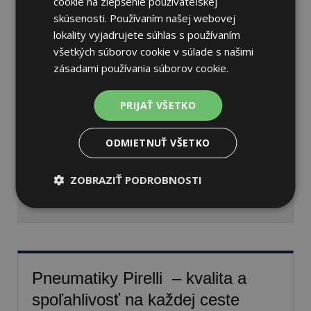
cookie na zlepšenie používateľskej
skúsenosti. Používaním našej webovej
lokality vyjadrujete súhlas s používaním
všetkých súborov cookie v súlade s našimi
Pirelli SCORPION MX32
zásadami používania súborov cookie.
MID HARD
110/90 -19 62 M Zadné
PRIJAŤ VŠETKO
ODMIETNUŤ VŠETKO
Nie je skladom
Sledovať naskladnenie
ZOBRAZIŤ PODROBNOSTI
89,35 €
Pneumatiky Pirelli – kvalita a
spoľahlivosť na každej ceste