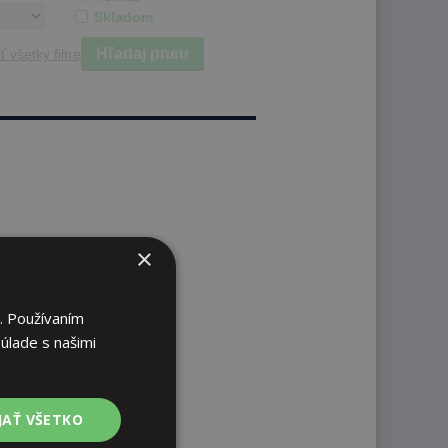
Skladom
Hľadaj pneu
ť všetky filtre
×
. Používaním
úlade s našimi
JAŤ VŠETKO