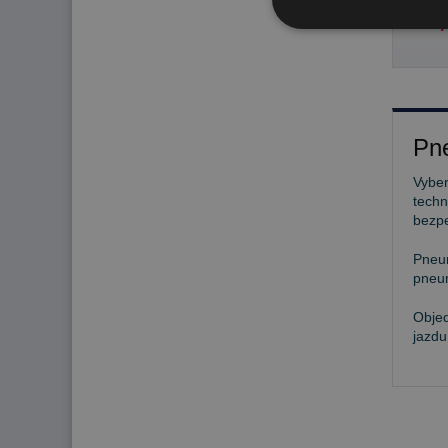
92,
Pne
Vyber
techn
bezp
Pneu
pneum
Objed
jazdu