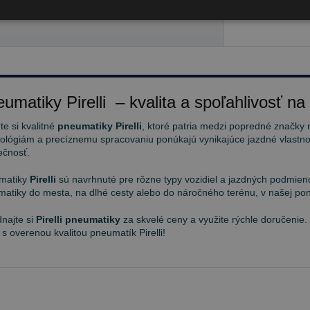
10 €
umatiky Pirelli – kvalita a spoľahlivosť na
te si kvalitné
pneumatiky Pirelli
, ktoré patria medzi popredné značky 
ológiám a precíznemu spracovaniu ponúkajú vynikajúce jazdné vlastnos
ečnosť.
matiky
Pirelli
sú navrhnuté pre rôzne typy vozidiel a jazdných podmieno
atiky do mesta, na dlhé cesty alebo do náročného terénu, v našej pon
najte si
Pirelli pneumatiky
za skvelé ceny a využite rýchle doručenie.
 s overenou kvalitou pneumatík Pirelli!