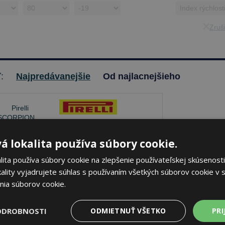
Zruši
ť:
Najpredávanejšie
Od najlacnejšieho
Pirelli SCORPION MX32
á lokalita používa súbory cookie.
MID HARD
ita používa súbory cookie na zlepšenie používateľskej skúsenosti
120/80 -19 63 M Zadné
ality vyjadrujete súhlas s používaním všetkých súborov cookie v s
nia súborov cookie.
je skladom
Sledovať naskladnenie
ODROBNOSTI
ODMIETNUŤ VŠETKO
PRI