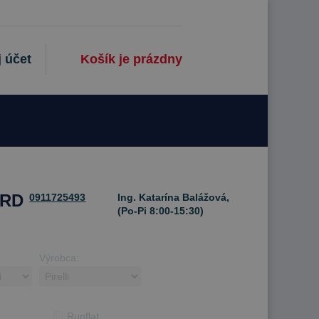
 účet
Košík je prázdny
ARD
0911725493
Ing. Katarína Balážová,
(Po-Pi 8:00-15:30)
Výrobca:
Runflat