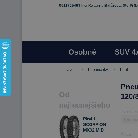
0911725493
Ing. Katarína Balážová,
(Po-Pi 8
Osobné
SUV 4
Úvod
Pneumatiky
Pirelli
Pneu
Od
120/
najlacnejšieho
Typ vozi
Pirelli
SCORPION
MX32 MID
Šírka:
HARD 120/80