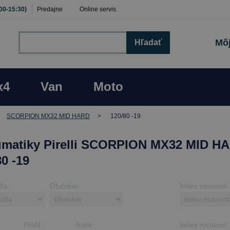
:00-15:30)
Predajne
Online servis
Môj
Hľadať
x4
Van
Moto
SCORPION MX32 MID HARD
120/80 -19
matiky Pirelli SCORPION MX32 MID H
80 -19
dla:
Obdobie:
Index nosnosti:
Profil:
Ráfik:
Index rýchlosti: