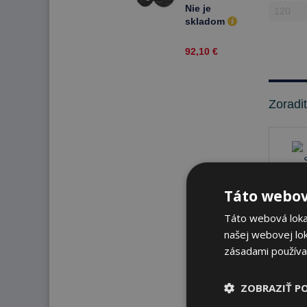
-19 63 M
Nie je
Zadné
skladom
92,10 €
Zoradi
Táto webov
Táto webová lokal
našej webovej lok
zásadami používa
Nie 
ZOBRAZIŤ P