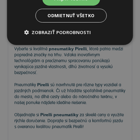
ODMIETNUŤ VŠETKO
Pneumatiky Pirelli – kvalita a
ZOBRAZIŤ PODROBNOSTI
spoľahlivosť na každej ceste
Vyberte si kvalitné
pneumatiky Pirelli
, ktoré patria medzi
popredné značky na trhu. Vďaka inovatívnym
technológiám a precíznemu spracovaniu ponúkajú
vynikajúce jazdné vlastnosti, dlhú životnosť a vysokú
bezpečnosť.
Pneumatiky
Pirelli
sú navrhnuté pre rôzne typy vozidiel a
jazdných podmienok. Či už hľadáte spoľahlivé pneumatiky
do mesta, na dlhé cesty alebo do náročného terénu, v
našej ponuke nájdete ideálne riešenie.
Objednajte si
Pirelli pneumatiky
za skvelé ceny a využite
rýchle doručenie. Doprajte si bezpečnú a komfortnú jazdu
s overenou kvalitou pneumatík Pirelli!