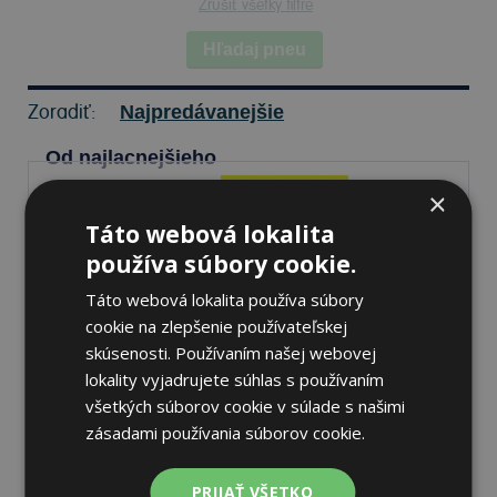
Zrušiť všetky filtre
Hľadaj pneu
Zoradiť:
Najpredávanejšie
Od najlacnejšieho
×
Táto webová lokalita
používa súbory cookie.
Pirelli SCORPION MX32
MID HARD
Táto webová lokalita používa súbory
70/100 -19 42 M
cookie na zlepšenie používateľskej
Predné/Zadné
skúsenosti. Používaním našej webovej
lokality vyjadrujete súhlas s používaním
všetkých súborov cookie v súlade s našimi
Nie je skladom
Sledovať naskladnenie
zásadami používania súborov cookie.
60,61 €
PRIJAŤ VŠETKO