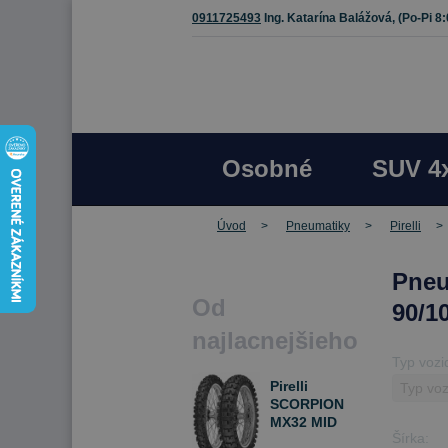
0911725493
Ing. Katarína Balážová,
(Po-Pi 8
Osobné
SUV 4
Úvod
Pneumatiky
Pirelli
Pneu
Od
90/10
najlacnejšieho
Typ vozi
Pirelli
SCORPION
MX32 MID
Šírka:
HARD 90/100