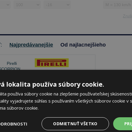
Zruši
ť:
Najpredávanejšie
Od najlacnejšieho
Pirelli SCORPION MX32
á lokalita používa súbory cookie.
MID HARD
ita používa súbory cookie na zlepšenie používateľskej skúsenosti
90/100 -16 51 M Zadné
ality vyjadrujete súhlas s používaním všetkých súborov cookie v s
nia súborov cookie.
je skladom
Sledovať naskladnenie
ODROBNOSTI
ODMIETNUŤ VŠETKO
PRI