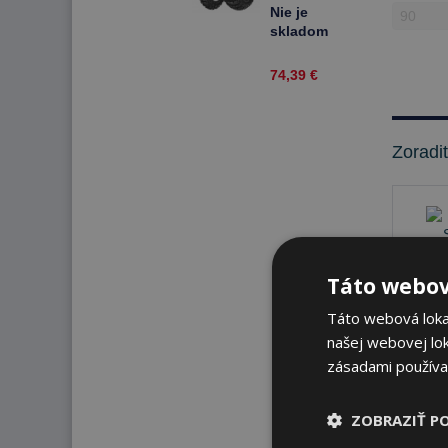
-16 51 M
Nie je
Zadné
skladom
74,39 €
Zoradi
Táto webov
Táto webová lokal
našej webovej lok
zásadami používa
Nie 
ZOBRAZIŤ P