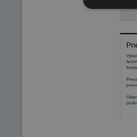
74,
Pne
Vyber
techn
bezp
Pneu
pneum
Objed
jazdu