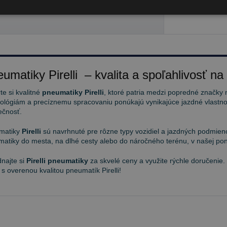
39 €
umatiky Pirelli – kvalita a spoľahlivosť na
te si kvalitné
pneumatiky Pirelli
, ktoré patria medzi popredné značky 
ológiám a precíznemu spracovaniu ponúkajú vynikajúce jazdné vlastnos
ečnosť.
matiky
Pirelli
sú navrhnuté pre rôzne typy vozidiel a jazdných podmieno
atiky do mesta, na dlhé cesty alebo do náročného terénu, v našej pon
najte si
Pirelli pneumatiky
za skvelé ceny a využite rýchle doručenie.
 s overenou kvalitou pneumatík Pirelli!