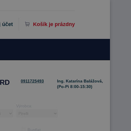
 účet
Košík je prázdny
ARD
0911725493
Ing. Katarína Balážová,
(Po-Pi 8:00-15:30)
Výrobca:
Runflat