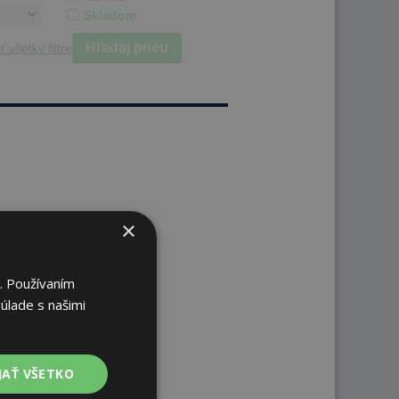
Skladom
Hľadaj pneu
ť všetky filtre
×
. Používaním
úlade s našimi
JAŤ VŠETKO