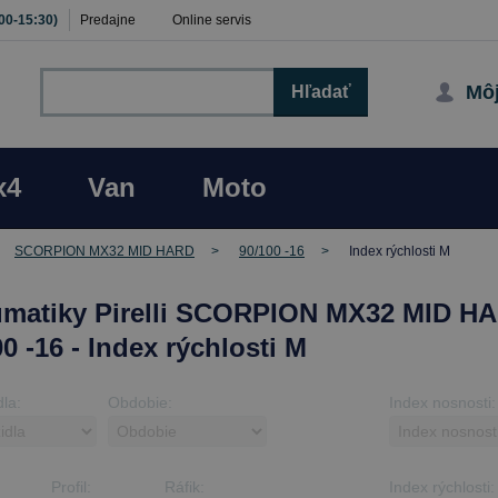
:00-15:30)
Predajne
Online servis
Môj
Hľadať
x4
Van
Moto
SCORPION MX32 MID HARD
90/100 -16
Index rýchlosti M
matiky Pirelli SCORPION MX32 MID H
0 -16 - Index rýchlosti M
dla:
Obdobie:
Index nosnosti:
Profil:
Ráfik:
Index rýchlosti: