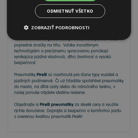
ODMIETNUŤ VŠETKO
Pneumatiky Pirelli – kvalita a
spoľahlivosť na každej ceste
ZOBRAZIŤ PODROBNOSTI
Vyberte si kvalitné
pneumatiky Pirelli
, ktoré patria medzi
popredné značky na trhu. Vďaka inovatívnym
technológiám a precíznemu spracovaniu ponúkajú
vynikajúce jazdné vlastnosti, dlhú životnosť a vysokú
bezpečnosť.
Pneumatiky
Pirelli
sú navrhnuté pre rôzne typy vozidiel a
jazdných podmienok. Či už hľadáte spoľahlivé pneumatiky
do mesta, na dlhé cesty alebo do náročného terénu, v
našej ponuke nájdete ideálne riešenie.
Objednajte si
Pirelli pneumatiky
za skvelé ceny a využite
rýchle doručenie. Doprajte si bezpečnú a komfortnú jazdu
s overenou kvalitou pneumatík Pirelli!