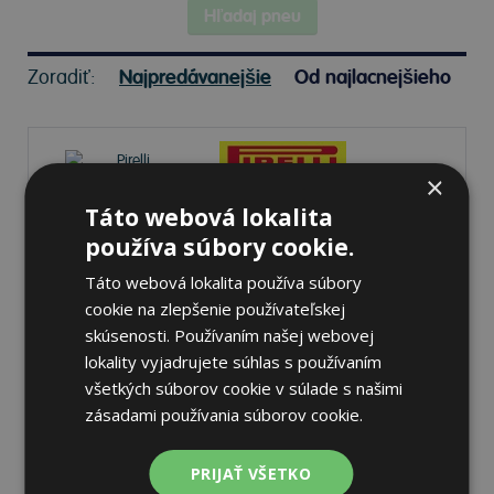
Hľadaj pneu
Zoradiť:
Najpredávanejšie
Od najlacnejšieho
×
Táto webová lokalita
Pirelli SCORPION MX32 MID
používa súbory cookie.
HARD
90/100 -21 57 M Predné
Táto webová lokalita používa súbory
cookie na zlepšenie používateľskej
skúsenosti. Používaním našej webovej
lokality vyjadrujete súhlas s používaním
Nie je skladom
Sledovať naskladnenie
všetkých súborov cookie v súlade s našimi
73,60 €
zásadami používania súborov cookie.
PRIJAŤ VŠETKO