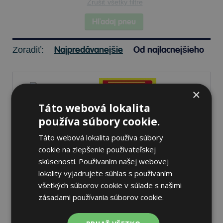
Zrušiť všetky filtre
Hľadaj pneu
Najpredávanejšie
Od najlacnejšieho
Zoradiť:
×
Táto webová lokalita
Pirelli SCORPION MX32 MID
používa súbory cookie.
SOFT
Táto webová lokalita používa súbory
100/90 -19 57 M Zadné
cookie na zlepšenie používateľskej
skúsenosti. Používaním našej webovej
lokality vyjadrujete súhlas s používaním
všetkých súborov cookie v súlade s našimi
Nie je skladom
Sledovať naskladnenie
zásadami používania súborov cookie.
91,32 €