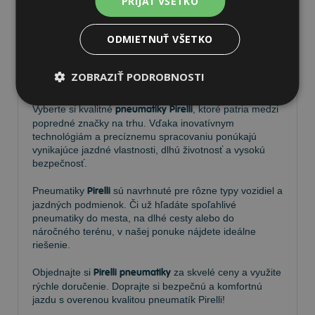
PRIJAŤ VŠETKO
ODMIETNUŤ VŠETKO
Pneumatiky Pirelli – kvalita a
ZOBRAZIŤ PODROBNOSTI
spoľahlivosť na každej ceste
Vyberte si kvalitné
pneumatiky Pirelli
, ktoré patria medzi
popredné značky na trhu. Vďaka inovatívnym
technológiám a precíznemu spracovaniu ponúkajú
vynikajúce jazdné vlastnosti, dlhú životnosť a vysokú
bezpečnosť.
Pneumatiky
Pirelli
sú navrhnuté pre rôzne typy vozidiel a
jazdných podmienok. Či už hľadáte spoľahlivé
pneumatiky do mesta, na dlhé cesty alebo do
náročného terénu, v našej ponuke nájdete ideálne
riešenie.
Objednajte si
Pirelli pneumatiky
za skvelé ceny a využite
rýchle doručenie. Doprajte si bezpečnú a komfortnú
jazdu s overenou kvalitou pneumatík Pirelli!