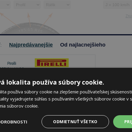
Zruš
ť:
Najpredávanejšie
Od najlacnejšieho
á lokalita používa súbory cookie.
Pirelli SCORPION MX32
MID SOFT
ita používa súbory cookie na zlepšenie používateľskej skúsenosti
2,75/ -10 37 J Zadné
ality vyjadrujete súhlas s používaním všetkých súborov cookie v s
nia súborov cookie.
ODROBNOSTI
ODMIETNUŤ VŠETKO
PRI
je skladom
Sledovať naskladnenie