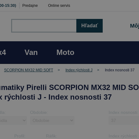
:00-15:30)
Predajne
Online servis
Môj
Hľadať
x4
Van
Moto
SCORPION MX32 MID SOFT
Index rýchlosti J
Index nosnosti 37
matiky Pirelli SCORPION MX32 MID SO
x rýchlosti J - Index nosnosti 37
dla:
Obdobie:
Index nosnosti:
Profil:
Ráfik:
Index rýchlosti: