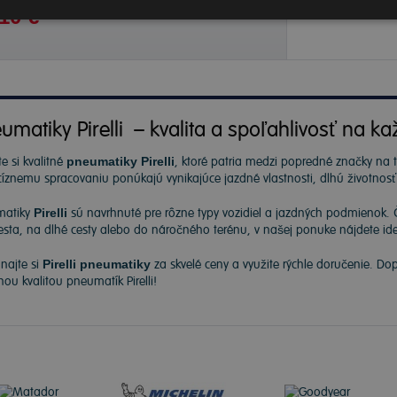
10 €
umatiky Pirelli – kvalita a spoľahlivosť na ka
e si kvalitné
pneumatiky Pirelli
, ktoré patria medzi popredné značky na
cíznemu spracovaniu ponúkajú vynikajúce jazdné vlastnosti, dlhú životnos
matiky
Pirelli
sú navrhnuté pre rôzne typy vozidiel a jazdných podmienok. 
sta, na dlhé cesty alebo do náročného terénu, v našej ponuke nájdete ide
najte si
Pirelli pneumatiky
za skvelé ceny a využite rýchle doručenie. Do
nou kvalitou pneumatík Pirelli!