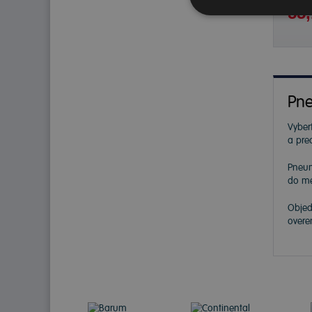
55,
Pne
Vybert
a pre
Pneu
do me
Objed
overe