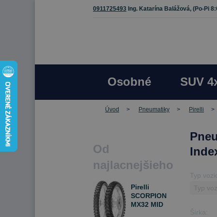
0911725493
Ing. Katarína Balážová,
(Po-Pi 8
Osobné
SUV 4
Úvod
Pneumatiky
Pirelli
Pneu
Od
Inde
najlacnejšieho
Typ vozi
Pirelli
SCORPION
MX32 MID
Šírka:
SOFT 2,75