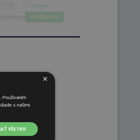
Skladom
Hľadaj pneu
iť všetky filtre
×
. Používaním
úlade s našimi
JAŤ VŠETKO