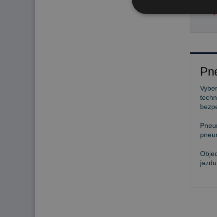
53,
Pne
Vyber
techn
bezp
Pneu
pneum
Objed
jazdu