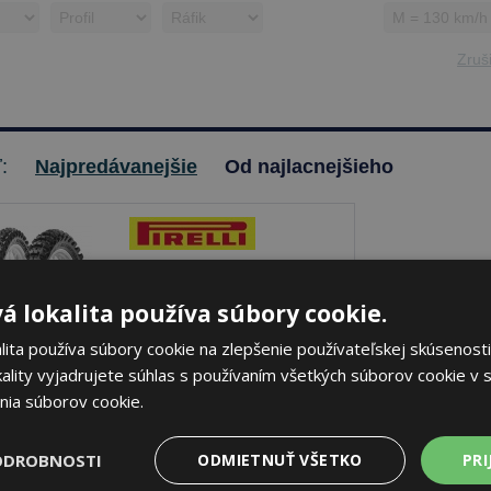
Zruši
ť:
Najpredávanejšie
Od najlacnejšieho
Pirelli SCORPION MX32
á lokalita používa súbory cookie.
MID SOFT
ita používa súbory cookie na zlepšenie používateľskej skúsenosti
70/100 -17 40 M Predné
ality vyjadrujete súhlas s používaním všetkých súborov cookie v s
nia súborov cookie.
je skladom
Sledovať naskladnenie
ODROBNOSTI
ODMIETNUŤ VŠETKO
PRI