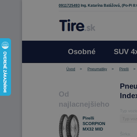
0911725493
Ing. Katarína Balážová,
(Po-Pi 8
Osobné
SUV 4
Úvod
Pneumatiky
Pirelli
Pneu
Od
Inde
najlacnejšieho
Typ vozi
Pirelli
SCORPION
MX32 MID
Šírka:
SOFT 70/100