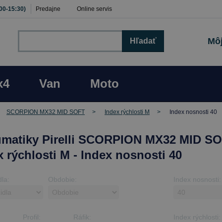
:00-15:30)
Predajne
Online servis
Môj
Hľadať
x4
Van
Moto
SCORPION MX32 MID SOFT
Index rýchlosti M
Index nosnosti 40
matiky Pirelli SCORPION MX32 MID SO
x rýchlosti M - Index nosnosti 40
dla:
Obdobie:
Index nosnosti:
Profil:
Ráfik:
Index rýchlosti: