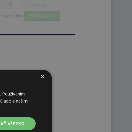
Skladom
Hľadaj pneu
ť všetky filtre
×
. Používaním
úlade s našimi
JAŤ VŠETKO