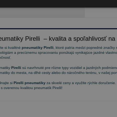
93 €
umatiky Pirelli – kvalita a spoľahlivosť na
te si kvalitné
pneumatiky Pirelli
, ktoré patria medzi popredné značky 
ológiám a precíznemu spracovaniu ponúkajú vynikajúce jazdné vlastnos
ečnosť.
matiky
Pirelli
sú navrhnuté pre rôzne typy vozidiel a jazdných podmieno
atiky do mesta, na dlhé cesty alebo do náročného terénu, v našej pon
najte si
Pirelli pneumatiky
za skvelé ceny a využite rýchle doručenie.
 s overenou kvalitou pneumatík Pirelli!