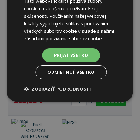
Táto webová lokalita používa súbory
cookie na zlepšenie používateľskej
skúsenosti. Používaním našej webovej
lokality vyjadrujete súhlas s používaním
všetkých súborov cookie v súlade s našimi
zásadami používania súborov cookie.
Pirelli SCORPION WINTER
255/55 R19 111 V Zimné
PRIJAŤ VŠETKO
72 dB
C
C
ODMIETNUŤ VŠETKO
Na sklade 20 ks
-
K odberu na predajni 13.8.2026
ZOBRAZIŤ PODROBNOSTI
Ihneď
k odberu na
1 pobočke
251,82 €
Do košíka
ks