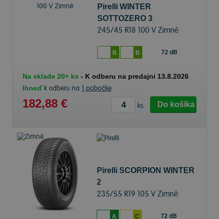
Pirelli WINTER
SOTTOZERO 3
245/45 R18 100 V Zimné
72 dB
B
B
Na sklade 20+ ks
-
K odberu na predajni 13.8.2026
Ihneď
k odberu na
1 pobočke
182,88 €
Do košíka
ks
Pirelli SCORPION WINTER
2
235/55 R19 105 V Zimné
72 dB
A
C