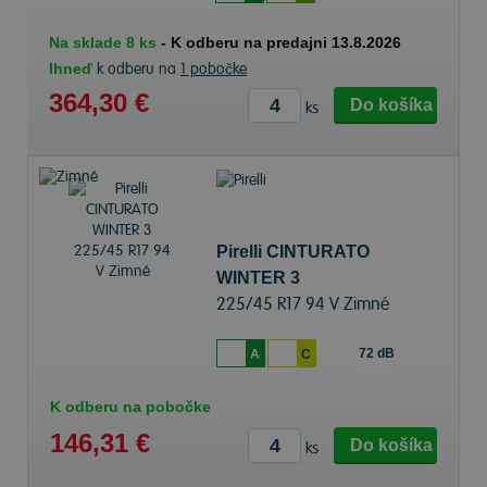
Na sklade 8 ks
-
K odberu na predajni 13.8.2026
Ihneď
k odberu na
1 pobočke
364,30 €
Do košíka
ks
Pirelli CINTURATO
WINTER 3
225/45 R17 94 V Zimné
72 dB
A
C
K odberu na pobočke
146,31 €
Do košíka
ks