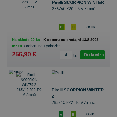
Pirelli SCORPION WINTER
255/60 R20 113 V Zimné
70 dB
B
C
Na sklade 20 ks
-
K odberu na predajni 13.8.2026
Ihneď
k odberu na
1 pobočke
256,90 €
Do košíka
ks
Pirelli SCORPION WINTER
2
285/40 R22 110 V Zimné
72 dB
A
B