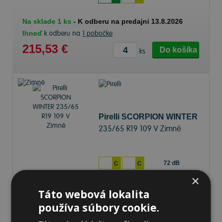
Na sklade 1 ks
-
K odberu na predajni 13.8.2026
Ihneď
k odberu na
1 pobočke
215,53 €
Do košíka
ks
Pirelli SCORPION WINTER
235/65 R19 109 V Zimné
72 dB
C
C
×
Na sklade 19 ks
-
K odberu na predajni 13.8.2026
Táto webová lokalita
Ihneď
k odberu na
2 pobočkách
používa súbory cookie.
222,79 €
Do košíka
ks