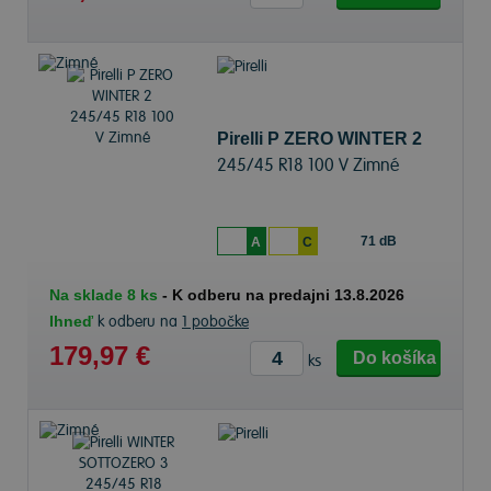
Pirelli P ZERO WINTER 2
245/45 R18 100 V Zimné
71 dB
A
C
Na sklade 8 ks
-
K odberu na predajni 13.8.2026
Ihneď
k odberu na
1 pobočke
179,97 €
Do košíka
ks