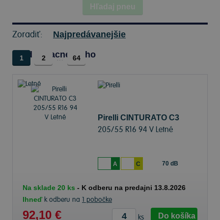
Hľadaj pneu
Zoradiť:
Najpredávanejšie
Od najlacnejšieho
1
2
…
64
Pirelli CINTURATO C3
205/55 R16 94 V Letné
70 dB
A
C
Na sklade 20 ks
-
K odberu na predajni 13.8.2026
Ihneď
k odberu na
1 pobočke
92,10 €
Do košíka
ks