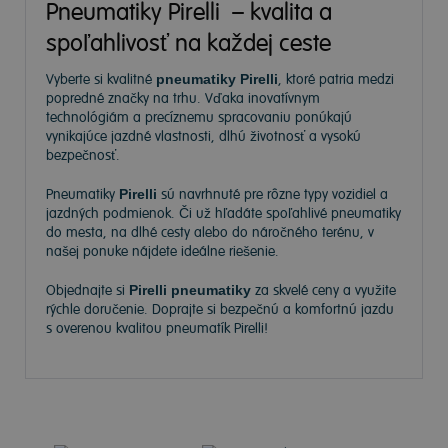
Pneumatiky Pirelli – kvalita a
spoľahlivosť na každej ceste
Vyberte si kvalitné
pneumatiky Pirelli
, ktoré patria medzi
popredné značky na trhu. Vďaka inovatívnym
technológiám a precíznemu spracovaniu ponúkajú
vynikajúce jazdné vlastnosti, dlhú životnosť a vysokú
bezpečnosť.
Pneumatiky
Pirelli
sú navrhnuté pre rôzne typy vozidiel a
jazdných podmienok. Či už hľadáte spoľahlivé pneumatiky
do mesta, na dlhé cesty alebo do náročného terénu, v
našej ponuke nájdete ideálne riešenie.
Objednajte si
Pirelli pneumatiky
za skvelé ceny a využite
rýchle doručenie. Doprajte si bezpečnú a komfortnú jazdu
s overenou kvalitou pneumatík Pirelli!