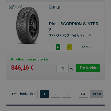
Pirelli SCORPION WINTER
2
275/35 R22 104 V Zimné
72 dB
A
C
K odberu na pobočke
346,16 €
Do košíka
ks
Predchádzajúca
1
2
3
…
64
Ďalšia