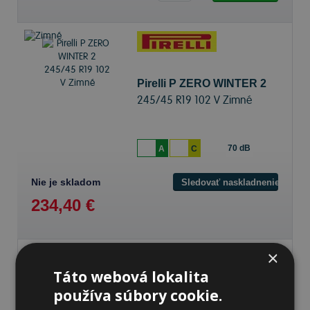
Pirelli P ZERO WINTER 2
245/45 R19 102 V Zimné
70 dB
A
C
Nie je skladom
Sledovať naskladnenie
234,40 €
×
Táto webová lokalita
používa súbory cookie.
Pirelli P ZERO WINTER 2