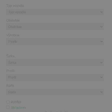
Typ vozidla:
Obdobie:
Výrobca:
Šírka:
Profil:
Ráfik:
Runflat
Skladom