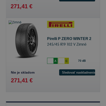
271,41 €
Pirelli P ZERO WINTER 2
245/45 R19 102 V Zimné
70 dB
A
C
Nie je skladom
Sledovať naskladnenie
271,41 €