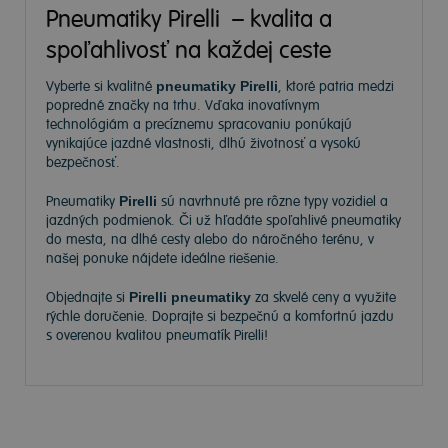
Pneumatiky Pirelli – kvalita a
spoľahlivosť na každej ceste
Vyberte si kvalitné
pneumatiky Pirelli
, ktoré patria medzi
popredné značky na trhu. Vďaka inovatívnym
technológiám a precíznemu spracovaniu ponúkajú
vynikajúce jazdné vlastnosti, dlhú životnosť a vysokú
bezpečnosť.
Pneumatiky
Pirelli
sú navrhnuté pre rôzne typy vozidiel a
jazdných podmienok. Či už hľadáte spoľahlivé pneumatiky
do mesta, na dlhé cesty alebo do náročného terénu, v
našej ponuke nájdete ideálne riešenie.
Objednajte si
Pirelli pneumatiky
za skvelé ceny a využite
rýchle doručenie. Doprajte si bezpečnú a komfortnú jazdu
s overenou kvalitou pneumatík Pirelli!