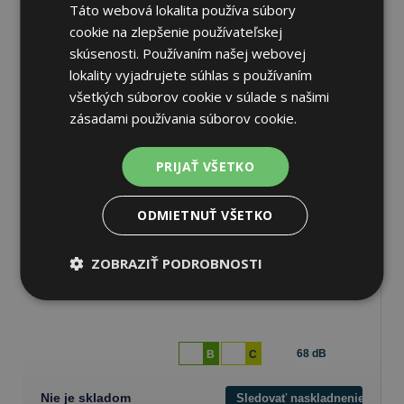
245/45 R19 102 V Zimné
Táto webová lokalita používa súbory
cookie na zlepšenie používateľskej
skúsenosti. Používaním našej webovej
68 dB
lokality vyjadrujete súhlas s používaním
B
C
všetkých súborov cookie v súlade s našimi
Nie je skladom
zásadami používania súborov cookie.
Sledovať naskladnenie
271,41 €
PRIJAŤ VŠETKO
ODMIETNUŤ VŠETKO
ZOBRAZIŤ PODROBNOSTI
Pirelli P ZERO WINTER 2
245/45 R19 102 V Zimné
68 dB
B
C
Nie je skladom
Sledovať naskladnenie