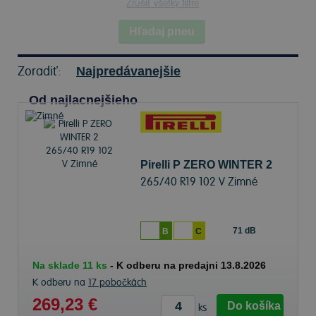
Zrušiť všetky filtre
Hľadaj pneu
Zoradiť:
Najpredávanejšie
Od najlacnejšieho
Pirelli P ZERO WINTER 2
265/40 R19 102 V Zimné
71 dB
B
C
Na sklade 11 ks
-
K odberu na predajni 13.8.2026
K odberu na
17 pobočkách
269,23 €
Do košíka
ks