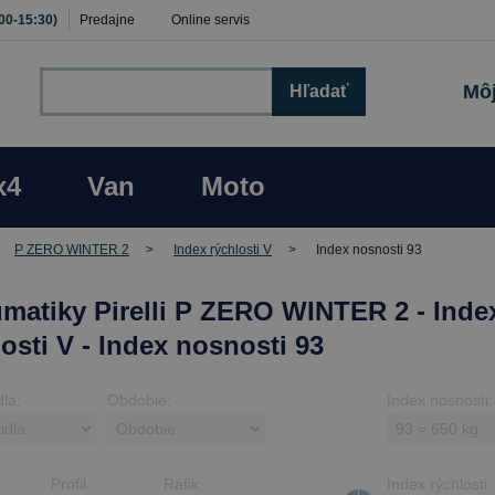
:00-15:30)
Predajne
Online servis
Môj
Hľadať
x4
Van
Moto
P ZERO WINTER 2
Index rýchlosti V
Index nosnosti 93
matiky Pirelli P ZERO WINTER 2 - Inde
losti V - Index nosnosti 93
dla:
Obdobie:
Index nosnosti:
Profil:
Ráfik:
Index rýchlosti: