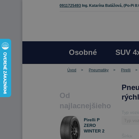
0911725493
Ing. Katarína Balážová,
(Po-Pi 8
Osobné
SUV 4
Úvod
Pneumatiky
Pirelli
Pneu
Od
rých
najlacnejšieho
Typ vozi
Pirelli P
ZERO
WINTER 2
Šírka:
225/40 R19