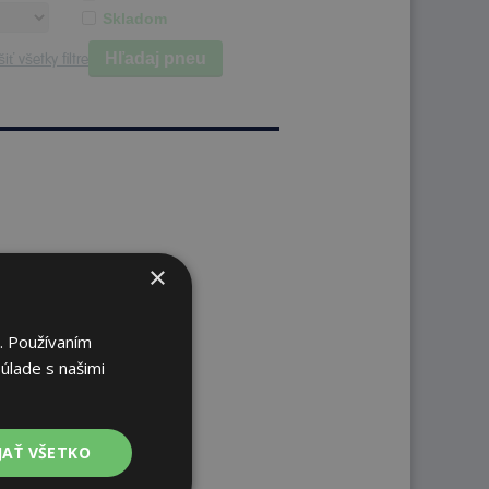
Skladom
Hľadaj pneu
iť všetky filtre
×
. Používaním
úlade s našimi
JAŤ VŠETKO