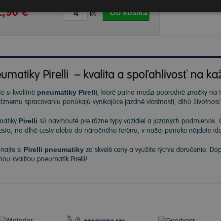
,90 €
Do košíka
ks
umatiky Pirelli – kvalita a spoľahlivosť na ka
e si kvalitné
pneumatiky Pirelli
, ktoré patria medzi popredné značky na
cíznemu spracovaniu ponúkajú vynikajúce jazdné vlastnosti, dlhú životnos
matiky
Pirelli
sú navrhnuté pre rôzne typy vozidiel a jazdných podmienok. 
sta, na dlhé cesty alebo do náročného terénu, v našej ponuke nájdete ide
najte si
Pirelli pneumatiky
za skvelé ceny a využite rýchle doručenie. Do
nou kvalitou pneumatík Pirelli!