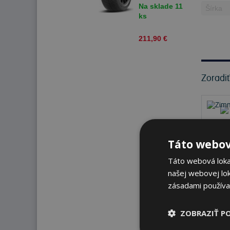
93 V Zimné
Na sklade 11
ks
211,90 €
Zoradi
Táto webov
Táto webová lokal
našej webovej lok
zásadami používa
ZOBRAZIŤ P
Na s
K od