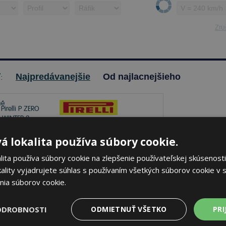
Zruš
ť:
Najpredávanejšie
Od najlacnejšieho
Pirelli P ZERO WINTER
á lokalita používa súbory cookie.
2
ita používa súbory cookie na zlepšenie používateľskej skúsenosti
225/40 R19 93 V Zimné
ality vyjadrujete súhlas s používaním všetkých súborov cookie v s
nia súborov cookie.
70 dB
A
C
ODROBNOSTI
ODMIETNUŤ VŠETKO
PRI
klade 11 ks
-
K odberu na predajni 11.8.2026
beru na
17 pobočkách