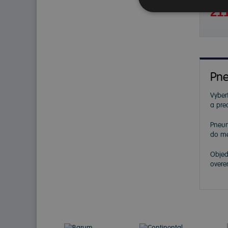
211
Pne
Vybert
a pre
Pneu
do me
Objed
overe