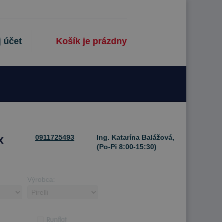
 účet
Košík je prázdny
x
0911725493
Ing. Katarína Balážová,
(Po-Pi 8:00-15:30)
Výrobca:
Runflat