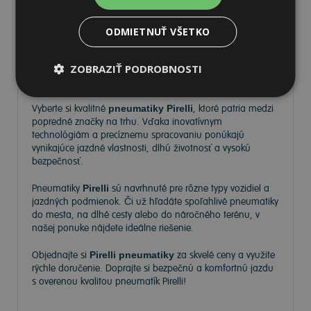
ODMIETNUŤ VŠETKO
Pneumatiky Pirelli – kvalita a
ZOBRAZIŤ PODROBNOSTI
spoľahlivosť na každej ceste
Vyberte si kvalitné
pneumatiky Pirelli
, ktoré patria medzi
popredné značky na trhu. Vďaka inovatívnym
technológiám a precíznemu spracovaniu ponúkajú
vynikajúce jazdné vlastnosti, dlhú životnosť a vysokú
bezpečnosť.
Pneumatiky
Pirelli
sú navrhnuté pre rôzne typy vozidiel a
jazdných podmienok. Či už hľadáte spoľahlivé pneumatiky
do mesta, na dlhé cesty alebo do náročného terénu, v
našej ponuke nájdete ideálne riešenie.
Objednajte si
Pirelli pneumatiky
za skvelé ceny a využite
rýchle doručenie. Doprajte si bezpečnú a komfortnú jazdu
s overenou kvalitou pneumatík Pirelli!