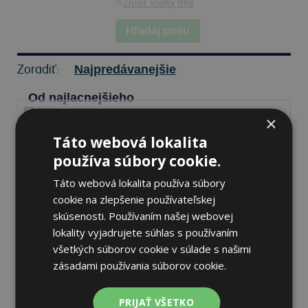
Zrušiť všetky filtre
Hľadaj pneu
Zoradiť:
Najpredávanejšie
Od najlacnejšieho
×
Táto webová lokalita
používa súbory cookie.
Pirelli SCORPION
235/50 R20 104 V Letné
Táto webová lokalita používa súbory
cookie na zlepšenie používateľskej
skúsenosti. Používaním našej webovej
70 dB
B
A
lokality vyjadrujete súhlas s používaním
všetkých súborov cookie v súlade s našimi
Nie je skladom
Sledovať naskladnenie
zásadami používania súborov cookie.
191,88 €
PRIJAŤ VŠETKO