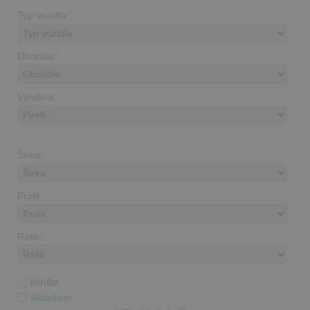
Typ vozidla:
Obdobie:
Výrobca:
Šírka:
Profil:
Ráfik:
Runflat
Skladom