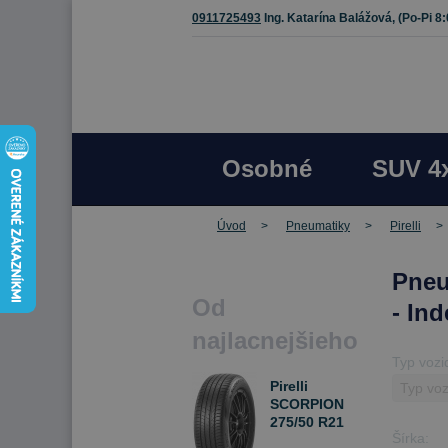
0911725493
Ing. Katarína Balážová,
(Po-Pi 8
Osobné
SUV 4
Úvod
Pneumatiky
Pirelli
Pneu
Od
- In
najlacnejšieho
Typ vozi
Pirelli
SCORPION
275/50 R21
Šírka:
113 V Letné