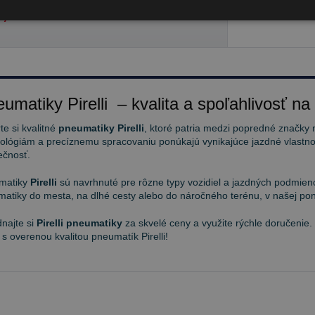
,90 €
umatiky Pirelli – kvalita a spoľahlivosť na
te si kvalitné
pneumatiky Pirelli
, ktoré patria medzi popredné značky 
ológiám a precíznemu spracovaniu ponúkajú vynikajúce jazdné vlastnos
ečnosť.
matiky
Pirelli
sú navrhnuté pre rôzne typy vozidiel a jazdných podmieno
atiky do mesta, na dlhé cesty alebo do náročného terénu, v našej pon
najte si
Pirelli pneumatiky
za skvelé ceny a využite rýchle doručenie.
 s overenou kvalitou pneumatík Pirelli!