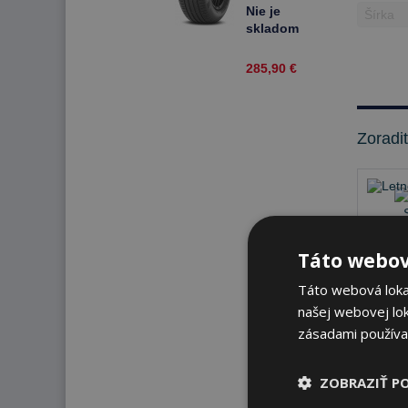
Nie je
skladom
285,90 €
Zoradi
Táto webov
Táto webová lokal
našej webovej lok
zásadami používa
Nie 
ZOBRAZIŤ P