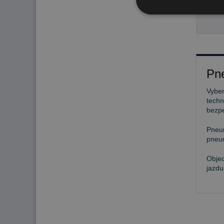
285
Pne
Vyber
techn
bezp
Pneu
pneum
Objed
jazdu