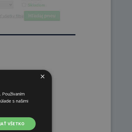
Skladom
Hľadaj pneu
ť všetky filtre
×
. Používaním
úlade s našimi
JAŤ VŠETKO