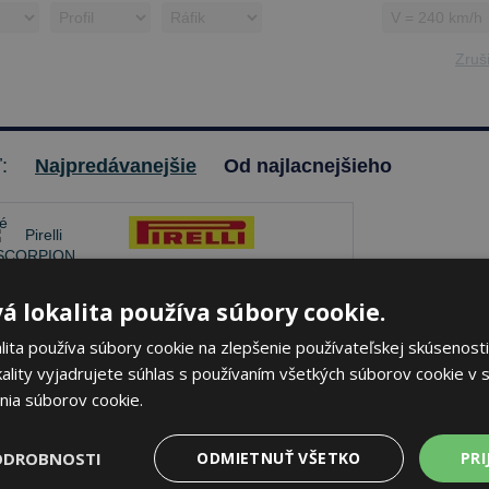
Zruši
ť:
Najpredávanejšie
Od najlacnejšieho
Pirelli SCORPION
á lokalita používa súbory cookie.
275/50 R21 113 V Letné
ita používa súbory cookie na zlepšenie používateľskej skúsenosti
ality vyjadrujete súhlas s používaním všetkých súborov cookie v s
nia súborov cookie.
70 dB
B
A
je skladom
Sledovať naskladnenie
ODROBNOSTI
ODMIETNUŤ VŠETKO
PRI