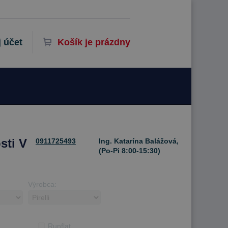
 účet
Košík je prázdny
sti V
0911725493
Ing. Katarína Balážová,
(Po-Pi 8:00-15:30)
Výrobca:
Runflat