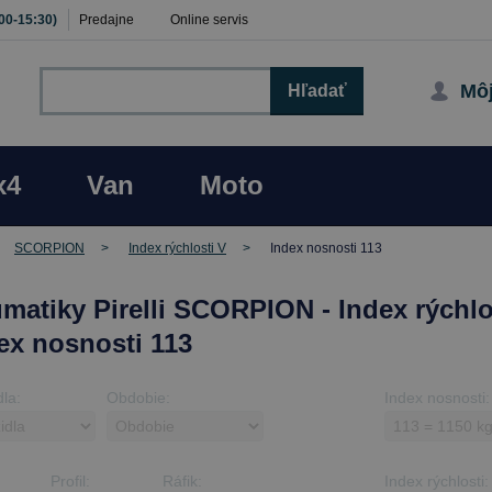
:00-15:30)
Predajne
Online servis
Môj
Hľadať
x4
Van
Moto
SCORPION
Index rýchlosti V
Index nosnosti 113
matiky Pirelli SCORPION - Index rýchlo
dex nosnosti 113
dla:
Obdobie:
Index nosnosti:
Profil:
Ráfik:
Index rýchlosti: