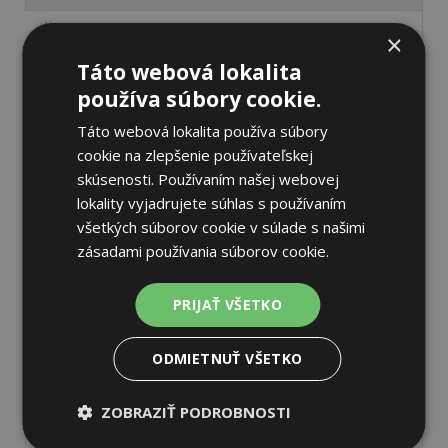
×
Táto webová lokalita
používa súbory cookie.
Pirelli SCORPION MS
265/45 R21 108 V Letné
Táto webová lokalita používa súbory
cookie na zlepšenie používateľskej
skúsenosti. Používaním našej webovej
70 dB
B
B
lokality vyjadrujete súhlas s používaním
všetkých súborov cookie v súlade s našimi
Nie je skladom
Sledovať naskladnenie
zásadami používania súborov cookie.
269,91 €
PRIJAŤ VŠETKO
ODMIETNUŤ VŠETKO
ZOBRAZIŤ PODROBNOSTI
Pirelli SCORPION MS
295/35 R22 108 V Letné