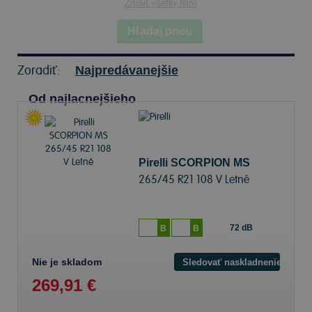
Zrušiť všetky filtre
Hľadaj pneu
Zoradiť:
Najpredávanejšie
Od najlacnejšieho
Pirelli SCORPION MS
265/45 R21 108 V Letné
72 dB
B
B
Nie je skladom
Sledovať naskladnenie
269,91 €