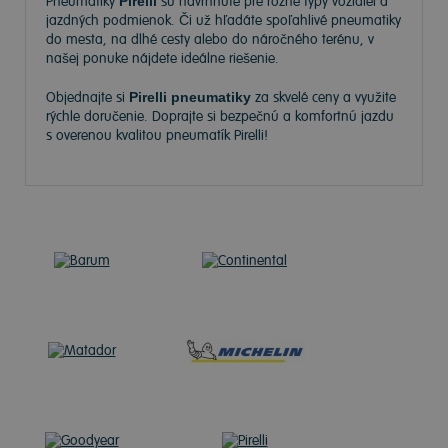
Pneumatiky
Pirelli
sú navrhnuté pre rôzne typy vozidiel a
jazdných podmienok. Či už hľadáte spoľahlivé pneumatiky
do mesta, na dlhé cesty alebo do náročného terénu, v
našej ponuke nájdete ideálne riešenie.
Objednajte si
Pirelli pneumatiky
za skvelé ceny a využite
rýchle doručenie. Doprajte si bezpečnú a komfortnú jazdu
s overenou kvalitou pneumatík Pirelli!