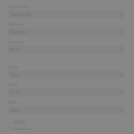
Typ vozidla:
Obdobie:
Výrobca:
Šírka:
Profil:
Ráfik:
Runflat
Skladom